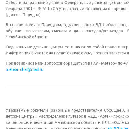
Отбор и направление детей в Федеральные детские центры ос
февраля 2001 г. № 611 «Об утверждении Положения о порядке 
(далее – Порядок).
В соответствии с Порядком, администрация ВДЦ «Орленок»,
обучения по лагерям, сменам и даты заездов/разъездов. 
Челябинской области.
Федеральные детские центры оставляют за собой право в пер
Информация о квотах на предстоящую смену предоставляется 
При возникновении вопросов обращаться в ГАУ «Метеор» по
+7 
meteor_chel@mail.ru
Уважаемые родители (законные представители)! Сообщаем, ч
детские центры. Распределение путевок в МДЦ «Артек» происх
кандидатов в делегации Челябинской области в ВДЦ «Орлено
Челябинской области на основе конкурса портфолио
(п. 3.2 в 