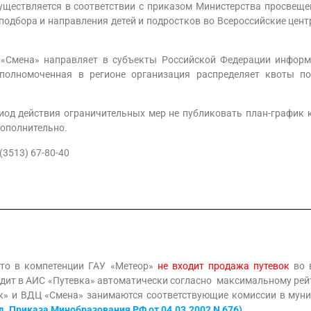
уществляется в соответствии с приказом Министерства просвеще
подбора и направления детей и подростков во Всероссийские цент
 «Смена» направляет в субъекты Российской Федерации информ
Уполномоченная в регионе организация распределяет квоты 
иод действия ограничительных мер не публиковать план-график к
дополнительно.
(3513) 67-80-40
то в компетенции ГАУ «Метеор»
не входит продажа путевок
во 
одит в АИС «Путевка» автоматически согласно максимальному рейт
к» и ВДЦ «Смена» занимаются соответствующие комиссии в муни
ред. Приказа Минобразования РФ от 04.03.2002 N 676)
.