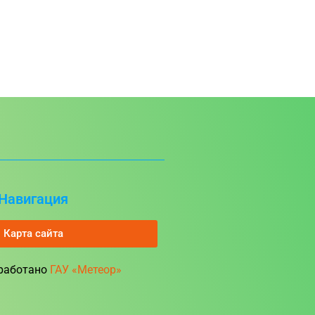
Навигация
Карта сайта
зработано
ГАУ «Метеор»